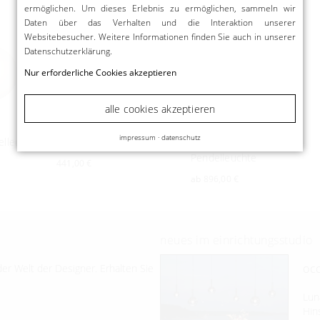
ermöglichen. Um dieses Erlebnis zu ermöglichen, sammeln wir
Daten über das Verhalten und die Interaktion unserer
Websitebesucher. Weitere Informationen finden Sie auch in unserer
Datenschutzerklärung
.
Nur erforderliche Cookies akzeptieren
alle cookies akzeptieren
Flos
Flos
impressum
·
datenschutz
elleuchte
Glo-Ball S1 Pendelleuchte
Bellhop Glass S2
Pendelleuchte
441,00 €
ab
896,00 €
neues im einrichtungsstudio
occ
er Welt der Designer. Erhalten Sie
Lun
Hin