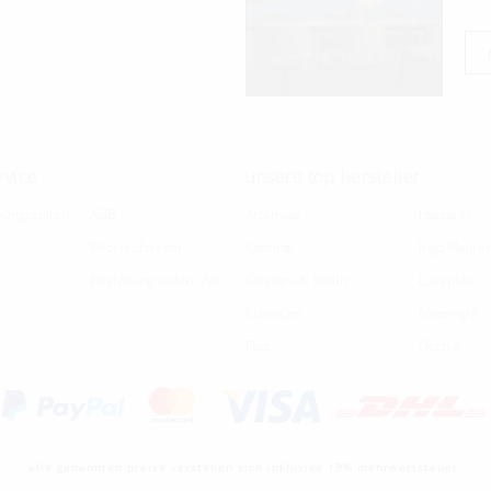
rvice
unsere top hersteller
nungszeiten
AGB
Artemide
Foscarini
Widerrufsrecht
Cassina
Ingo Maurer
Bestellung widerrufen
Catellani & Smith
Luceplan
ClassiCon
Moonlight
Flos
Occhio
alle genannten preise verstehen sich inklusive 19% mehrwertsteuer.