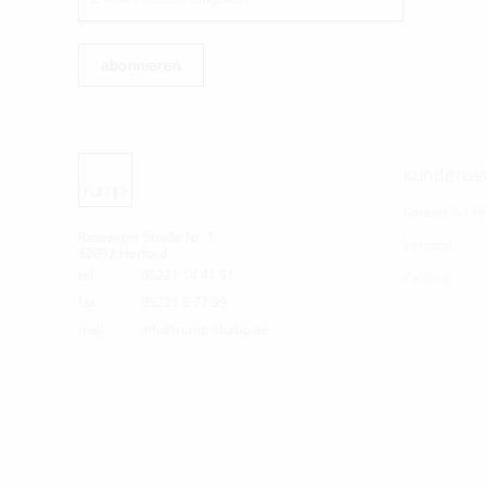
abonnieren
kundense
Kontakt & Öff
Radewiger Straße Nr. 1
Versand
32052 Herford
tel.
05221 14 41 51
Zahlung
fax.
05221 5 77 99
mail.
info@rump-studio.de