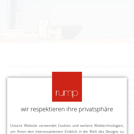
Neben voluminösen Pendelleuchten finden sich in unserem Sorti
mit einer ebenfalls hohen Lichtausbeute. Neben dem Design 
Vordergrund, denn ohne einer guten Lichtausbeutung ist jede Pen
wertlos. Um den Stromverbrauch niedrig und die Lichtausbeute hoc
bereits auf die Verwendung von energieeffizienten LEDs. Neben k
vor allem moderne und außergewöhnliche Pendelleuchten an, w
wir respektieren ihre privatsphäre
überzeugen und mit einzigartiger Lichterzeugung ihr
Unsere Website verwendet Cookies und weitere Webtechnologien,
um Ihnen den interessantesten Einblick in die Welt des Designs zu