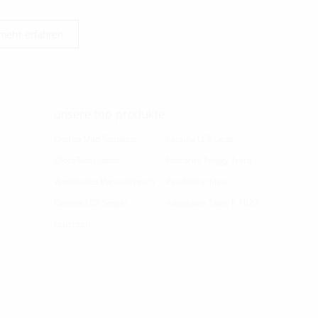
mehr erfahren
unsere top produkte
Occhio Mito Sospeso
Cassina LC4 Liege
QlockTwo Classic
Foscarini Twiggy Terra
Woodnotes Papierteppich
Pendelleuchten
Cassina LC2 Sessel
Adjustable Table E 1027
Leuchten