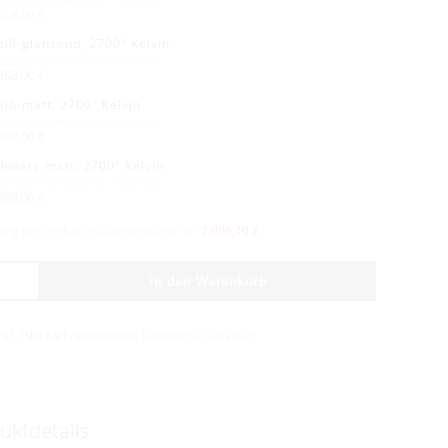
058,00 €
eiß-glänzend, 2700° Kelvin
eferung innerhalb 2 bis 3 Wochen.
058,00 €
eiß-matt, 2700° Kelvin
eferung innerhalb 2 bis 3 Wochen.
058,00 €
chwarz-matt, 2700° Kelvin
eferung innerhalb 2 bis 3 Wochen.
058,00 €
lung per Vorkasse (Überweisung) nur
1.005,10 €
in den Warenkorb
inkl. 19% Mehrwertsteuer,
kostenlose Lieferung
uktdetails