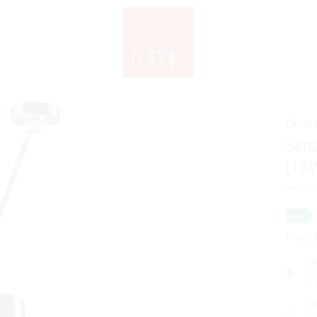
Occhi
Sent
(18
inkl. Le
A++
Produ
c
Li
1.
c
Li