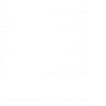
ller
Occhio
er
Axel Meise, Christoph Kügler
sungen
H 40 cm
umfang
inklusive Leuchtmittel
mittel
LED
ckung
2 x 18 Watt
rteilung
direkt - indirekt
art
IP20
ng
Touchless-Dimmer
al
Aluminium, Chrom, Glas, Metall
dle Deckenleuchte präsentiert sie sich in gewohnter Optik,
 Stab und zwei 18 Watt LEDs, welche jeweils auf einer Seite