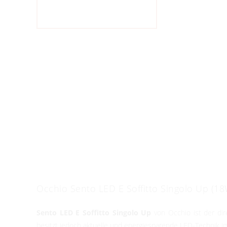
Occhio Sento LED E Soffitto Singolo Up (1
Sento LED E Soffitto Singolo Up
von Occhio ist der dir
besitzt jedoch aktuelle und energiesparende LED-Technik im