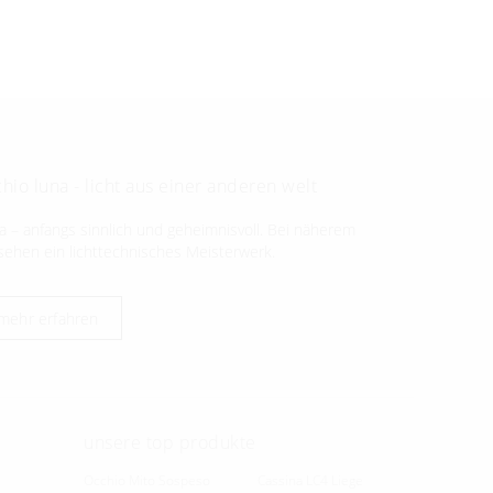
hio luna - licht aus einer anderen welt
a – anfangs sinnlich und geheimnisvoll. Bei näherem
sehen ein lichttechnisches Meisterwerk.
mehr erfahren
unsere top produkte
Occhio Mito Sospeso
Cassina LC4 Liege