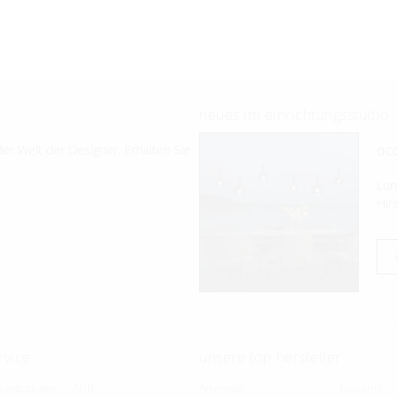
neues im einrichtungsstudio
occ
er Welt der Designer. Erhalten Sie
Lun
Hin
rvice
unsere top hersteller
nungszeiten
AGB
Artemide
Foscarini