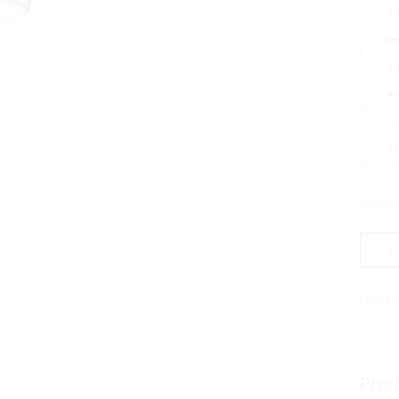
1.
w
Li
1.
w
Li
1.
s
Li
1.
bei Zah
Preise 
Prod