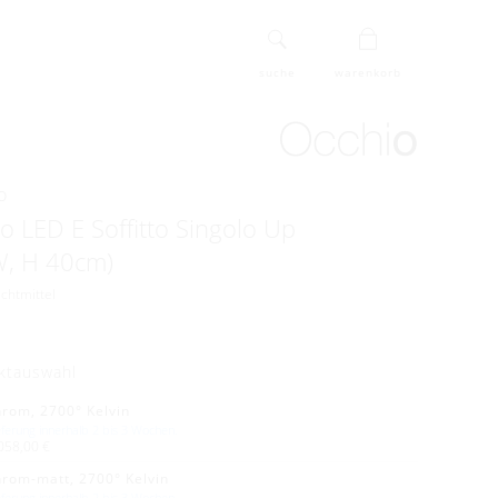
suche
warenkorb
o
o LED E Soffitto Singolo Up
W, H 40cm)
uchtmittel
ktauswahl
hrom, 2700° Kelvin
eferung innerhalb 2 bis 3 Wochen.
058,00 €
hrom-matt, 2700° Kelvin
eferung innerhalb 2 bis 3 Wochen.