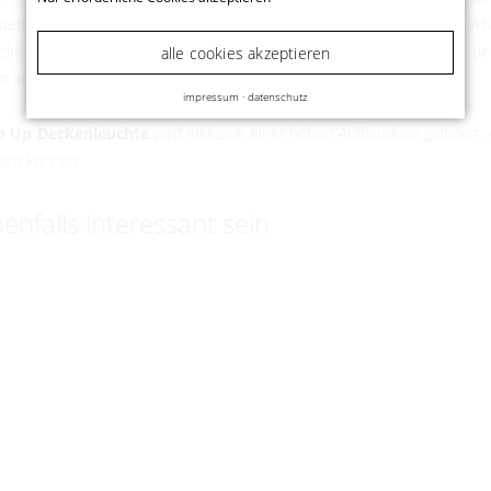
der wie üblich über einen Wandschalter geschaltet oder über die akt
nfaches Vorherwischen geschaltet und durch längeres Vorhalten de
alle cookies akzeptieren
um 360° immer wieder gedreht werden.
impressum
·
datenschutz
lo Up Deckenleuchte
wird inklusive einer hohen Aufbaudose geliefert,
rden können.
nfalls interessant sein