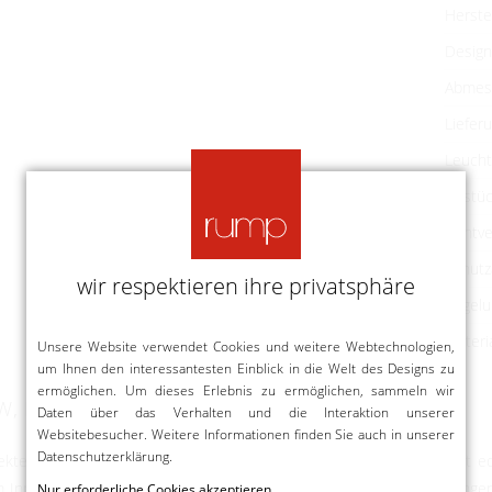
Herste
Design
Abmes
Liefer
Leucht
Bestü
Lichtve
Schutz
wir respektieren ihre privatsphäre
Regelu
Materi
Unsere Website verwendet Cookies und weitere Webtechnologien,
um Ihnen den interessantesten Einblick in die Welt des Designs zu
ermöglichen. Um dieses Erlebnis zu ermöglichen, sammeln wir
8W, H 40cm)
Daten über das Verhalten und die Interaktion unserer
Websitebesucher. Weitere Informationen finden Sie auch in unserer
Datenschutzerklärung
.
ekte LED-Nachfolger der Occhio Sento Soffitto Singolo. Als äußerst e
 Inneren. Die hier angebotene Version verfügt über einen 40 cm langen
Nur erforderliche Cookies akzeptieren