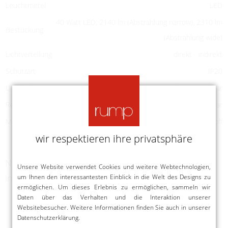
Leuchtmittel
LED
40 Watt LED, 2140 lm (Abstrahlung narrow), 2310 lm
Bestückung
(Abstrahlung wide)
Lichtverteilung
direkt - indirekt
Schutzart
IP20
Lichtfarbe
2700-4000 Kelvin einstellbar
Regelung
dimmbar
Material
Aluminium, Kunststoff
wir respektieren ihre privatsphäre
Nachfolgende Produkte könnten ebenfalls
Unsere Website verwendet Cookies und weitere Webtechnologien,
interessant sein
um Ihnen den interessantesten Einblick in die Welt des Designs zu
ermöglichen. Um dieses Erlebnis zu ermöglichen, sammeln wir
Daten über das Verhalten und die Interaktion unserer
Websitebesucher. Weitere Informationen finden Sie auch in unserer
Datenschutzerklärung
.