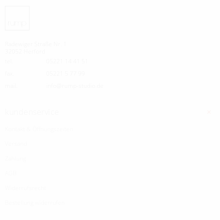
Radewiger Straße Nr. 1
32052 Herford
tel.
05221 14 41 51
fax.
05221 5 77 99
mail.
info@rump-studio.de
kundenservice
Kontakt & Öffnungszeiten
Versand
Zahlung
AGB
Widerrufsrecht
Bestellung widerrufen