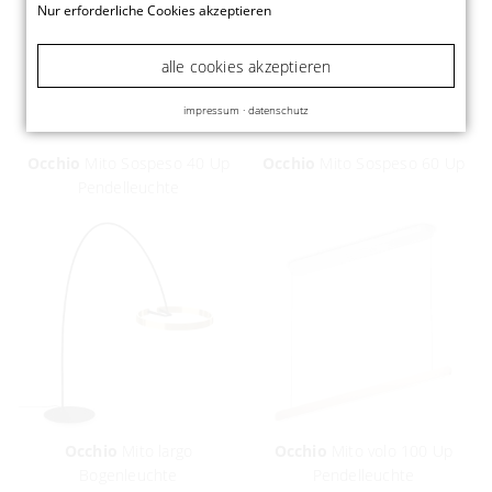
Nur erforderliche Cookies akzeptieren
alle cookies akzeptieren
impressum
·
datenschutz
Occhio
Mito Sospeso 40 Up
Occhio
Mito Sospeso 60 Up
Pendelleuchte
Occhio
Mito largo
Occhio
Mito volo 100 Up
Bogenleuchte
Pendelleuchte