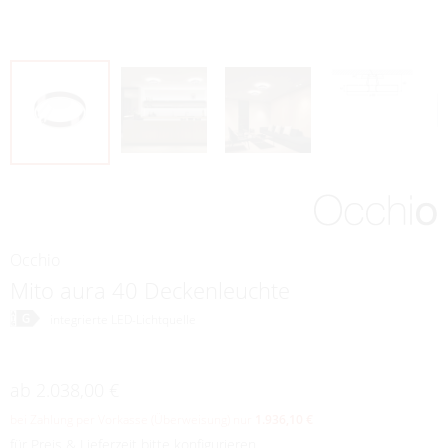
rump einrichtungsstudio
Radewiger Straße Nr. 1
32052 Herford
05221 144151
info@rump-studio.de
Occhio
Mito aura 40 Deckenleuchte
integrierte LED-Lichtquelle
ab
2.038,00 €
bei Zahlung per Vorkasse (Überweisung) nur
1.936,10 €
für Preis & Lieferzeit bitte konfigurieren