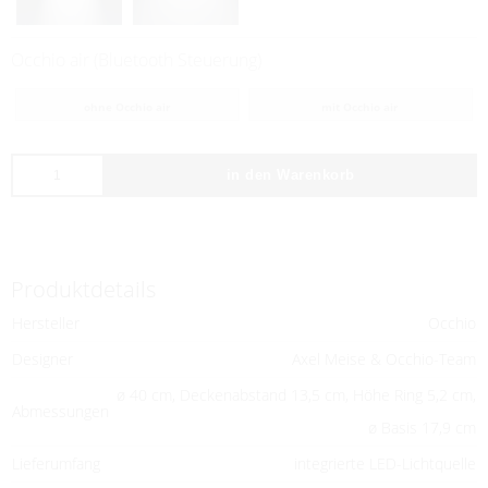
Occhio air (Bluetooth Steuerung)
ohne Occhio air
mit Occhio air
in den Warenkorb
Produktdetails
Hersteller
Occhio
Designer
Axel Meise & Occhio-Team
ø 40 cm, Deckenabstand 13,5 cm, Höhe Ring 5,2 cm,
Abmessungen
ø Basis 17,9 cm
Lieferumfang
integrierte LED-Lichtquelle