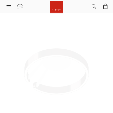
Leuchten
Möbel
Sitzmöbel
Teppiche
Marken
Einrichtungsstudio
Sale
Informationen
Mein Kundenkonto