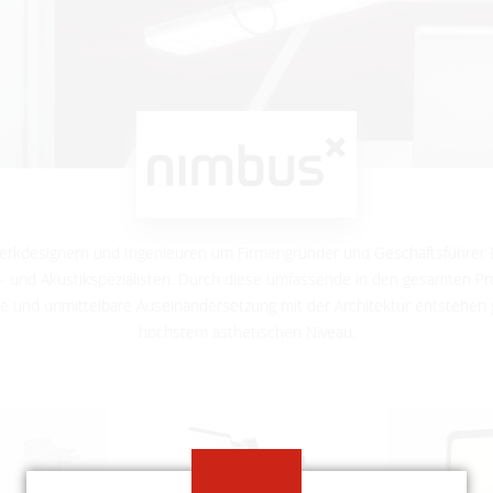
rkdesignern und Ingenieuren um Firmengründer und Geschäftsführer Di
k- und Akustikspezialisten. Durch diese umfassende in den gesamten Pr
e und unmittelbare Auseinandersetzung mit der Architektur entstehen 
höchstem ästhetischen Niveau.