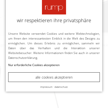
wir respektieren ihre privatsphäre
Unsere Website verwendet Cookies und weitere Webtechnologien,
um Ihnen den interessantesten Einblick in die Welt des Designs zu
Nimbus
Nimbus
ermöglichen. Um dieses Erlebnis zu ermöglichen, sammeln wir
gerät für
Roxxane Leggera 52 CL Akku-
Winglet CL Akk
Daten über das Verhalten und die Interaktion unserer
L
Tischleuchte
ab
284,00 €
Websitebesucher. Weitere Informationen finden Sie auch in unserer
ab
727,00 €
Datenschutzerklärung
.
Nur erforderliche Cookies akzeptieren
alle cookies akzeptieren
impressum
·
datenschutz