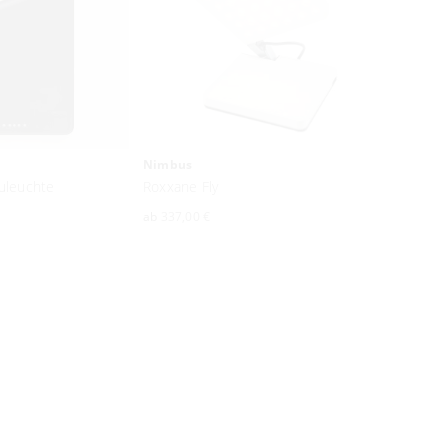
Nimbus
uleuchte
Roxxane Fly
ab
337,00 €