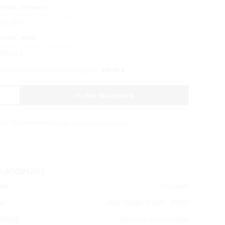
rande, schwarz
eferung innerhalb 10 Werktage.
898,00 €
rande, weiß
eferung innerhalb 10 Werktage.
898,00 €
lung per Vorkasse (Überweisung) nur
988,00 €
in den Warenkorb
inkl. 19% Mehrwertsteuer,
kostenlose Lieferung
uktdetails
ller
Foscarini
er
Marc Sadler (2008 - 2009)
umfang
inklusive Leuchtmittel