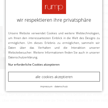
Leucht
Lichtve
wir respektieren ihre privatsphäre
Schutz
Regelu
Unsere Website verwendet Cookies und weitere Webtechnologien,
Materi
um Ihnen den interessantesten Einblick in die Welt des Designs zu
ermöglichen. Um dieses Erlebnis zu ermöglichen, sammeln wir
Daten über das Verhalten und die Interaktion unserer
Websitebesucher. Weitere Informationen finden Sie auch in unserer
Datenschutzerklärung
.
Nur erforderliche Cookies akzeptieren
alle cookies akzeptieren
impressum
·
datenschutz
bildung. Der Korpus der Standleuchte Tress Terra besteht aus einem ge
. Über einen Schnurdimmer kann die Tress Terra stufenlos in ihrer Helli