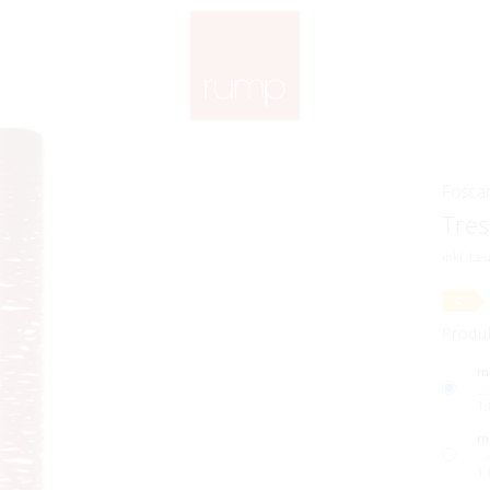
Foscar
Tres
inkl. Le
C
Produ
m
Li
1.
m
Li
1.