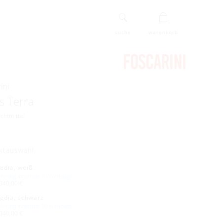
suche
warenkorb
ini
s Terra
uchtmittel
ktauswahl
edia, weiß
eferung innerhalb 10 Werktage.
040,00 €
edia, schwarz
eferung innerhalb 10 Werktage.
040,00 €