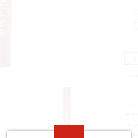
g
Li
1.
g
Li
1.
bei Zah
Preise 
Prod
Herste
Design
Liefer