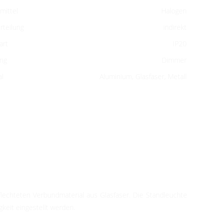
mittel
Halogen
rteilung
indirekt
art
IP20
ng
Dimmer
al
Aluminium, Glasfaser, Metall
flechteten Verbundmaterial aus Glasfaser. Die Standleuchte
gkeit eingestellt werden.