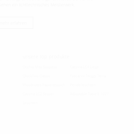
sehen ein lichttechnisches Meisterwerk.
mehr erfahren
unsere top produkte
Occhio Mito Sospeso
Cassina LC4 Liege
QlockTwo Classic
Foscarini Twiggy Terra
Woodnotes Papierteppich
Pendelleuchten
Cassina LC2 Sessel
Adjustable Table E 1027
Leuchten