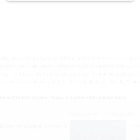
las eine äußerst dekorative Lichtquelle. Der Außenseite vom Schirm der
 Foscarini kann wahlweise mit einem schwarz verchromten oder Alu poli
her es erlaubt die Tischleuchte stufenlos in ihrer Helligkeit zu v
sere Ausleuchtung erzielt und eine Schattenbildung im Glas des Schirm
Leuchtmittel zu jeder Foscarini Lumiere 05 Leuchte dazu.
neues im einrichtungsstudio
occ
er Welt der Designer. Erhalten Sie
Lun