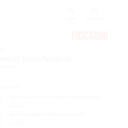
suche
warenkorb
ini
ere 05 Tavolo Piccola G9
uchtmittel
ktauswahl
Ein & Ausschalter, Fuß schwarz verchromt, weiß
Lieferung innerhalb 10 Werktage.
441,00 €
Ein & Ausschalter, Fuß Alu poliert, weiß
Lieferung innerhalb 10 Werktage.
441,00 €