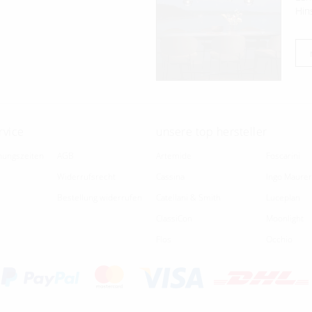
Hin
rvice
unsere top hersteller
nungszeiten
AGB
Artemide
Foscarini
Widerrufsrecht
Cassina
Ingo Maurer
Bestellung widerrufen
Catellani & Smith
Luceplan
ClassiCon
Moonlight
Flos
Occhio