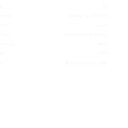
ng
G9
umfang
inklusive Leuchtmittel
mittel
Halogen
ckung
1 x max. 60 W (48 W ECO)
rteilung
diffus
art
IP20
al
Aluminium, Chrom, Glas