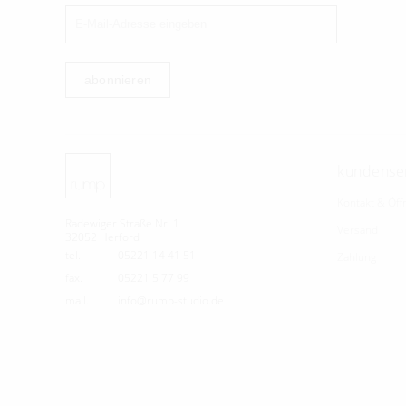
abonnieren
kundense
Kontakt & Öff
Radewiger Straße Nr. 1
Versand
32052 Herford
tel.
05221 14 41 51
Zahlung
fax.
05221 5 77 99
mail.
info@rump-studio.de