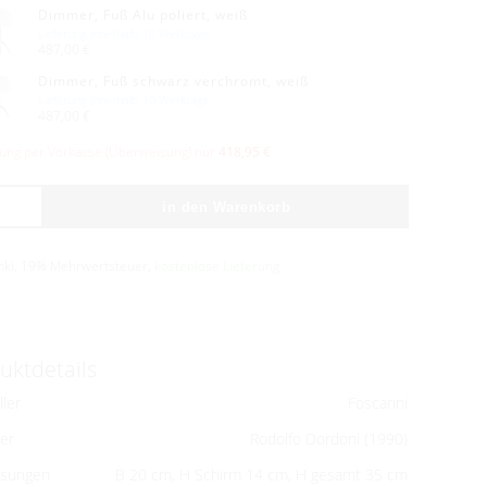
Dimmer, Fuß Alu poliert, weiß
Lieferung innerhalb 10 Werktage.
487,00 €
Dimmer, Fuß schwarz verchromt, weiß
Lieferung innerhalb 10 Werktage.
487,00 €
lung per Vorkasse (Überweisung) nur
418,95 €
in den Warenkorb
inkl. 19% Mehrwertsteuer,
kostenlose Lieferung
uktdetails
ller
Foscarini
er
Rodolfo Dordoni (1990)
sungen
B 20 cm, H Schirm 14 cm, H gesamt 35 cm