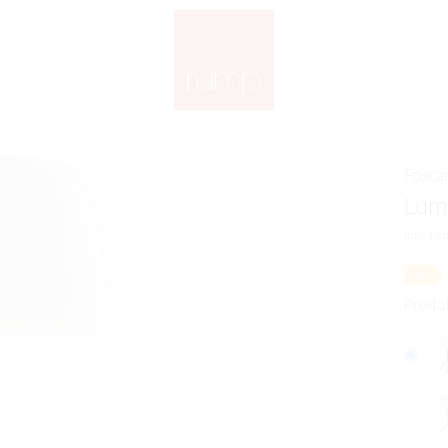
Foscar
Lumi
inkl. Le
C
Produ