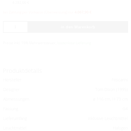
4.282,00 €
bei Zahlung per Vorkasse (Überweisung) nur
4.067,90 €
in den Warenkorb
Preise inkl. 19% Mehrwertsteuer,
kostenlose Lieferung
Produktdetails
Hersteller
Foscarini
Designer
Tom Dixon (1995)
Abmessungen
ø 116 cm, H 73 cm
Fassung
G4
Lieferumfang
inklusive Leuchtmittel
Leuchtmittel
Halogen