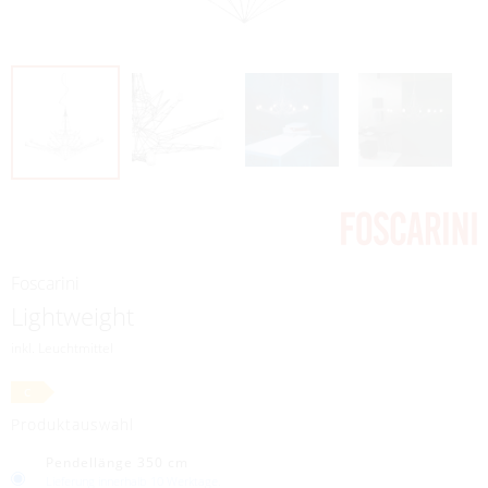
rump einrichtungsstudio
Radewiger Straße Nr. 1
32052 Herford
05221 144151
info@rump-studio.de
Foscarini
Lightweight
inkl. Leuchtmittel
C
Produktauswahl
Pendellänge 350 cm
Lieferung innerhalb 10 Werktage.