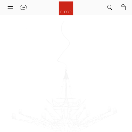
Leuchten
Möbel
Sitzmöbel
Teppiche
Marken
Einrichtungsstudio
Sale
Informationen
Mein Kundenkonto