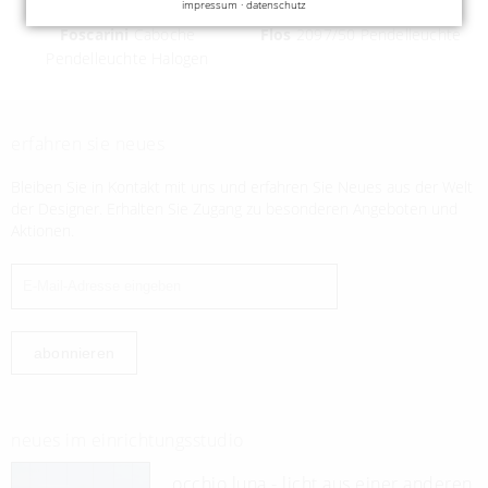
impressum
·
datenschutz
Foscarini
Caboche
Flos
2097/50 Pendelleuchte
Pendelleuchte Halogen
erfahren sie neues
Bleiben Sie in Kontakt mit uns und erfahren Sie Neues aus der Welt
der Designer. Erhalten Sie Zugang zu besonderen Angeboten und
Aktionen.
abonnieren
neues im einrichtungsstudio
occhio luna - licht aus einer anderen