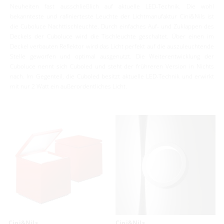
rump einrichtungsstudio
Neuheiten fast ausschließlich auf aktuelle LED-Technik. Die wohl
bekannteste und rafinierteste Leuchte der Lichtmanufaktur Cini&Nils ist
Radewiger Straße Nr. 1
die Cuboluce Nachttischleuchte. Durch einfaches Auf- und Zuklappen des
32052 Herford
Deckels der Cuboluce wird die Tischleuchte geschaltet. Über einen im
Deckel verbauten Reflektor wird das Licht perfekt auf die auszuleuchtende
05221 144151
Stelle geworfen und optimal ausgenutzt. Die Weiterentwicklung der
info@rump-studio.de
Cuboluce nennt sich Cuboled und steht der frühreren Version in Nichts
nach. Im Gegenteil, die Cuboled besitzt aktuelle LED-Technik und erwirkt
mit nur 2 Watt ein außerordentliches Licht.
Cini&Nils
Cini&Nils