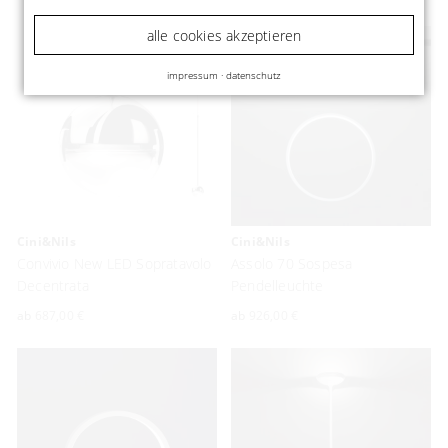
alle cookies akzeptieren
impressum
·
datenschutz
Cini&Nils
Cini&Nils
Convivio New LED Sopratavolo
Assolo 70 Sospesa
Decentrata
Pendelleuchte
ab
687,00 €
ab
926,00 €