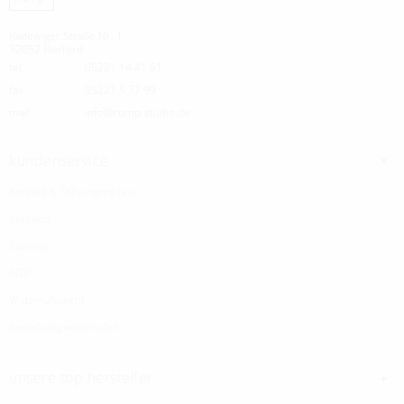
Radewiger Straße Nr. 1
32052 Herford
tel.
05221 14 41 51
fax.
05221 5 77 99
mail.
info@rump-studio.de
kundenservice
Kontakt & Öffnungszeiten
Versand
Zahlung
AGB
Widerrufsrecht
Bestellung widerrufen
unsere top hersteller