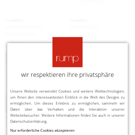
Cini&Nils
Cini&Nils
micro Gradi Soffitto
Sestessina LED
Deckenleuchte
ab
327,00 €
ab
309,00 €
wir respektieren ihre privatsphäre
Unsere Website verwendet Cookies und weitere Webtechnologien,
um Ihnen den interessantesten Einblick in die Welt des Designs zu
ermöglichen. Um dieses Erlebnis zu ermöglichen, sammeln wir
Daten über das Verhalten und die Interaktion unserer
Websitebesucher. Weitere Informationen finden Sie auch in unserer
Cini&Nils
Cini&Nils
Datenschutzerklärung
.
Cubismo Lunga
Convivio New LED Sopratavolo
Nur erforderliche Cookies akzeptieren
ab
498,00 €
ab
652,00 €