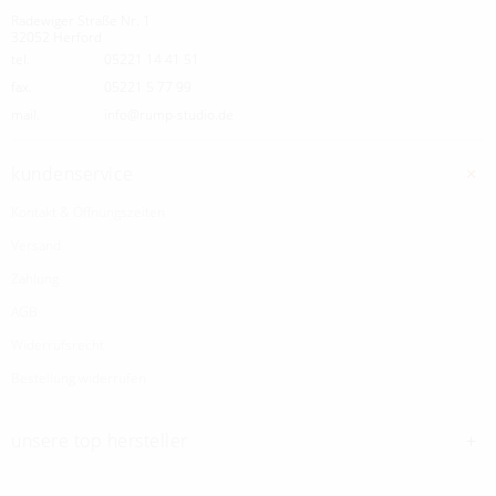
Radewiger Straße Nr. 1
32052 Herford
tel.
05221 14 41 51
fax.
05221 5 77 99
mail.
info@rump-studio.de
kundenservice
Kontakt & Öffnungszeiten
Versand
Zahlung
AGB
Widerrufsrecht
Bestellung widerrufen
unsere top hersteller