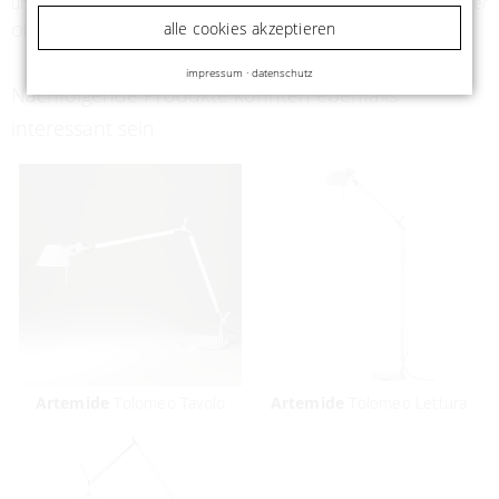
unterschiedlichen Oberflächen - wobei Fuß und Körper in der
alle cookies akzeptieren
Oberfläche immer gleich sind.
impressum
·
datenschutz
Nachfolgende Produkte könnten ebenfalls
interessant sein
Artemide
Tolomeo Tavolo
Artemide
Tolomeo Lettura