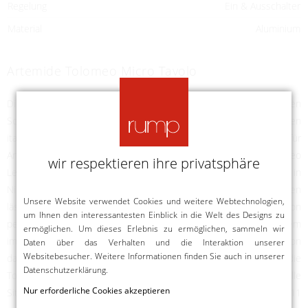
Regelung
Ein & Ausschalter
Material
Aluminium
Artemide Tolomeo Micro Tavolo
Die Tolomeo Micro Tavolo ist eine der bekanntesten
Schreibtischleuchten überhaupt und wurde von den beiden
italienischen Designern Giancarlo Fassina und Michele de Lucchi für
Artemide entworfen. Tolomeo Micro ist die kleinste der Tolomeo
wir respektieren ihre privatsphäre
Leuchten-Familie, steht ihren größeren Geschwistern jedoch in
Nichts nach. Mit ihren vollständig inidividuell ausrichtbaren Armen
Unsere Website verwendet Cookies und weitere Webtechnologien,
lässt sich das Licht der Tolomeo Micro Tavolo für jede Position
um Ihnen den interessantesten Einblick in die Welt des Designs zu
pefekt ausrichten. Über ein ausgeklügeltes Federausgleichsystem
ermöglichen. Um dieses Erlebnis zu ermöglichen, sammeln wir
im Inneren der Arme hält die Tolomeo Micro ihre Position
Daten über das Verhalten und die Interaktion unserer
Websitebesucher. Weitere Informationen finden Sie auch in unserer
dauerthaft. Die kleine Größe und enorme Flexibilität machen die
Datenschutzerklärung
.
Tolomeo Micro Tavolo zu einer unschlagbaren Tischleuchte für alle
Nur erforderliche Cookies akzeptieren
Situationen. Erhältlich ist die Tolomeo Micro Tavolo in 11