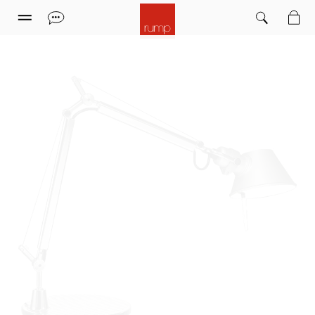
Leuchten
Möbel
Sitzmöbel
Teppiche
Marken
Einrichtungsstudio
Sale
Informationen
Mein Kundenkonto