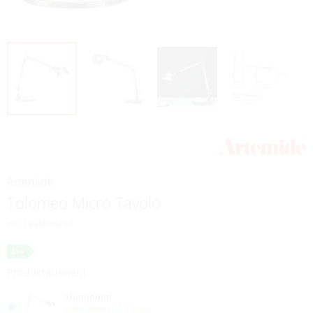
rump einrichtungsstudio
Radewiger Straße Nr. 1
32052 Herford
05221 144151
info@rump-studio.de
Artemide
Tolomeo Micro Tavolo
inkl. Leuchtmittel
A++
Produktauswahl
aluminium
sofort lieferbar (1-4 Tage)