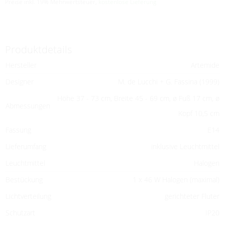
Preise inkl. 19% Mehrwertsteuer,
kostenlose Lieferung
Produktdetails
Hersteller
Artemide
Designer
M. de Lucchi + G. Fassina (1999)
Höhe 37 - 73 cm, Breite 45 - 69 cm, ø Fuß 17 cm, ø
Abmessungen
Kopf 10,5 cm
Fassung
E14
Lieferumfang
inklusive Leuchtmittel
Leuchtmittel
Halogen
Bestückung
1 x 46 W Halogen (maximal)
Lichtverteilung
gerichteter Fluter
Schutzart
IP20