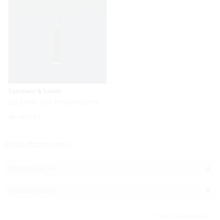
rump einrichtungsstudio
Radewiger Straße Nr. 1
32052 Herford
05221 144151
info@rump-studio.de
Catellani & Smith
Lucenera 504 Pendelleuchte
ab
643,00 €
Einkaufsoptionen
Material
Nickel
Fassung
GU10
filter zurücksetzen