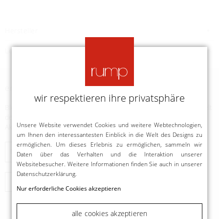
Hersteller
Leuchtmittel
erfahren sie neues
wir respektieren ihre privatsphäre
Bleiben Sie in Kontakt mit uns und erfahren Sie Neues aus der Welt
der Designer. Erhalten Sie Zugang zu besonderen Angeboten und
Unsere Website verwendet Cookies und weitere Webtechnologien,
Aktionen.
um Ihnen den interessantesten Einblick in die Welt des Designs zu
ermöglichen. Um dieses Erlebnis zu ermöglichen, sammeln wir
Daten über das Verhalten und die Interaktion unserer
Websitebesucher. Weitere Informationen finden Sie auch in unserer
Datenschutzerklärung
.
abonnieren
Nur erforderliche Cookies akzeptieren
alle cookies akzeptieren