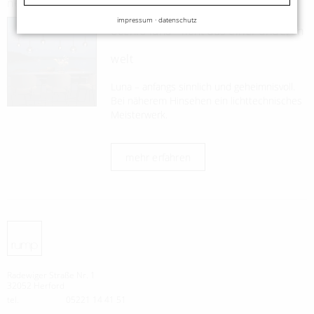
neues im einrichtungsstudio
impressum
·
datenschutz
occhio luna - licht aus einer anderen
welt
Luna – anfangs sinnlich und geheimnisvoll.
Bei näherem Hinsehen ein lichttechnisches
Meisterwerk.
mehr erfahren
Radewiger Straße Nr. 1
32052 Herford
tel.
05221 14 41 51