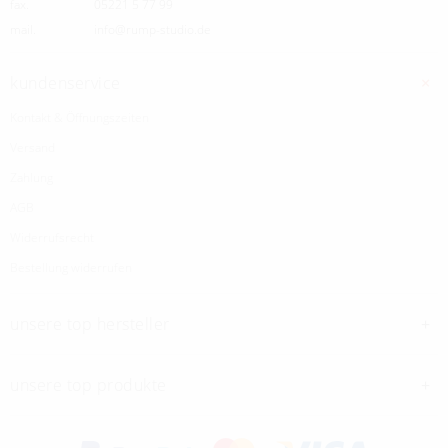
fax.
05221 5 77 99
mail.
info@rump-studio.de
kundenservice
Kontakt & Öffnungszeiten
Versand
Zahlung
AGB
Widerrufsrecht
Bestellung widerrufen
unsere top hersteller
unsere top produkte